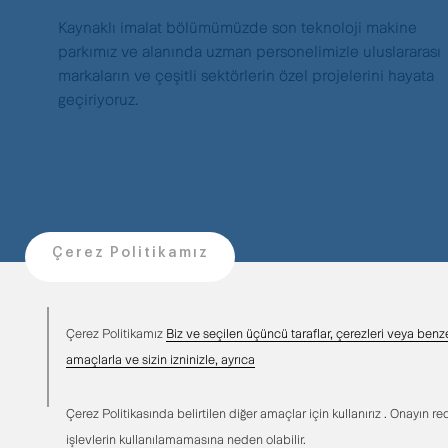
Kaynaklı imalat bölümümüzde son teknoloji makine
parkımız ve alanında uzman personelimizle uluslararası
markaların ve çeşitli sektörlerin özel projelerini hayata
geçiriyoruz.
Çerez Politikamız
Çerez Politikamız
Biz ve seçilen üçüncü taraflar, çerezleri veya benzer
Kalite Kontrol
amaçlarla ve sizin izninizle, ayrıca
Müşteri memnuniyetini her zaman ön planda tutuyor
Çerez Politikasında belirtilen diğer amaçlar için kullanırız . Onayın red
ve hizmet kalitemizi sürekli geliştirmeye odaklanıyoruz.
işlevlerin kullanılamamasına neden olabilir.