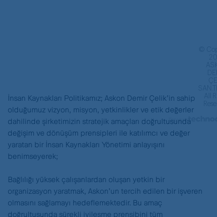
© Cop
20
AS
DE
ÇE
SAN.Tİ
İnsan Kaynakları Politikamız; Askon Demir Çelik’in sahip
All R
Rese
olduğumuz vizyon, misyon, yetkinlikler ve etik değerler
dahilinde şirketimizin stratejik amaçları doğrultusunda
Tasarım
değişim ve dönüşüm prensipleri ile katılımcı ve değer
yaratan bir İnsan Kaynakları Yönetimi anlayışını
benimseyerek;
Bağlılığı yüksek çalışanlardan oluşan yetkin bir
organizasyon yaratmak, Askon’un tercih edilen bir işveren
olmasını sağlamayı hedeflemektedir. Bu amaç
doğrultusunda sürekli iyileşme prensibini tüm