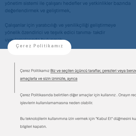
yönetim sistemi ile çalışanı hedefler ve yetkinlikler bazında
değerlendirmek ve geliştirmek,
Çalışanlar için yaratıcılığı ve yenilikçiliği geliştirmeye
yönelik özendirici ve teşvik edici tanıma- takdir
uygulamalarında bulunmak,
Çerez Politikamız
Bugünün ihtiyaçlarını gelecek nesillerin kaynaklarını
azaltmayacak şekilde karşılamak için çalışanlarda
sürdürülebilirlik anlayışı oluşturmak,
Çerez Politikamız
Biz ve seçilen üçüncü taraflar, çerezleri veya benzer
amaçlarla ve sizin izninizle, ayrıca
Çalışanların kuruma olan memnuniyet ve aidiyetlerini
izlemek ve gerekli iyileştirme çalışmalarını yapmak,
Çerez Politikasında belirtilen diğer amaçlar için kullanırız . Onayın red
işlevlerin kullanılamamasına neden olabilir.
Şirketimizde Toplumsal Cinsiyet Eşitliği ve/veya cinsiyet
çeşitliliğini arttırıcı işe alım stratejilerinde, işe alım
Bu teknolojilerin kullanımına izin vermek için "Kabul Et" düğmesini k
sürecinde ve işe alımdan sonraki aşamalarda cinsiyetçi bir
yaklaşımdan uzak durularak pozitif ayrımcılık yapmak,
bilgileri kapatın.