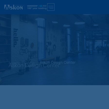
Askon Design Center
Anasayfa
Şirketler
Askon Design Center