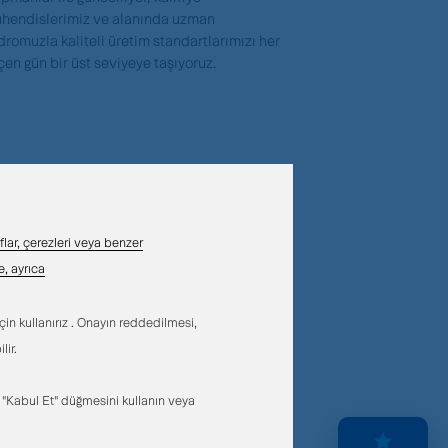
hendislerimiz ve alanında uzman
dromuzla kaliteli üretim standartlarımızı her
çen gün bir üst seviyeye taşıyoruz.
flar, çerezleri veya benzer
e, ayrıca
çin kullanırız . Onayın reddedilmesi,
lir.
n "Kabul Et" düğmesini kullanın veya