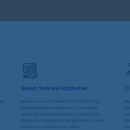
Kesim Sonrası Hizmetler
C
jen
Kesim sonrası hizmetlerimizi son teknoloji
Bu
makine parkımızla hassas, hızlı ve çözüm
te
odaklı bir anlayışla sunuyoruz. Çapak alma,
aç
doğrultma ve gerilim alma işlemlerini uzman
sü
kadromuzla memnuniyet odaklı
im