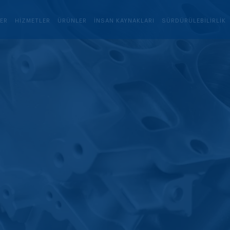
LER
HIZMETLER
ÜRÜNLER
İNSAN KAYNAKLARI
SÜRDÜRÜLEBILIRLIK