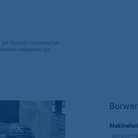
en üst düzeyde karşılamamızı
ndislik bileşenleri için
Borwer
Makineler
- SORALUCE FP