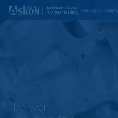
HAKKIMIZDA
ŞIRKET
Borwerk
Borwerk