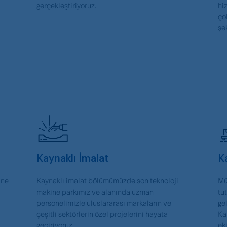
gerçekleştiriyoruz.
hi
ço
şe
Kaynaklı İmalat
K
ine
Kaynaklı imalat bölümümüzde son teknoloji
Mü
makine parkımız ve alanında uzman
tu
personelimizle uluslararası markaların ve
ge
çeşitli sektörlerin özel projelerini hayata
Ka
geçiriyoruz.
ek