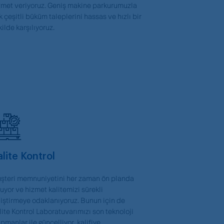
zmet veriyoruz. Geniş makine parkurumuzla
k çeşitli büküm taleplerini hassas ve hızlı bir
kilde karşılıyoruz.
alite Kontrol
şteri memnuniyetini her zaman ön planda
tuyor ve hizmet kalitemizi sürekli
liştirmeye odaklanıyoruz. Bunun için de
lite Kontrol Laboratuvarımızı son teknoloji
ipmanlar ile güncelliyor, kalifiye