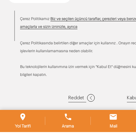
sağlamaya yönelik sürdürdüğümüz eğitim programlarımız kapsamında 28
Kasım 2015 tarihinde Müşteri İlişkileri ve Yönetimi Eğitimimizi
gerçekleştirdik.
Çerez Politikamız
Biz ve seçilen üçüncü taraflar, çerezleri veya benzer
amaçlarla ve sizin izninizle, ayrıca
Çerez Politikasında belirtilen diğer amaçlar için kullanırız . Onayın red
işlevlerin kullanılamamasına neden olabilir.
Bu teknolojilerin kullanımına izin vermek için "Kabul Et" düğmesini k
bilgileri kapatın.
Reddet
Kabu
© Copyright 2026 ASKON DEMİR ÇELİK SAN.TİC.A.Ş. All Rights
Reserved.
Tasarım
Yazılım
Yol Tarifi
Arama
Mail