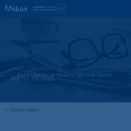
Anasayfa
Bizden Haberler
Müşteri İlişkileri ve Yönetimi' Eğitimine Katıldık
Medya Merkezi
←
Önceki Haber